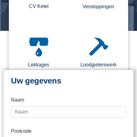
CV Ketel
Verstoppingen
Regel nu direct een loodgieter.
Binnen 2 kantooruren direct
contact
Lekkages
Loodgieterswerk
Uw gegevens
Naam
Dak
Postcode