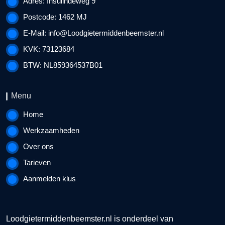
Adres: Insulindeweg 9
Postcode: 1462 MJ
E-Mail:
info@Loodgietermiddenbeemster.nl
KVK: 73123684
BTW: NL859364537B01
Menu
Home
Werkzaamheden
Over ons
Tarieven
Aanmelden klus
Loodgietermiddenbeemster.nl is onderdeel van